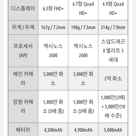
6.7형 Quad
6.9형 Quad
디스플레이
6.3형 FHD+
HD+
HD+
무게 / 두께
167g / 7.2mm
190g / 7.3mm
214g / 7.9mm
스냅드래곤
프로세서
엑시노스
엑시노스
8 엘리트 5
(AP)
2600
2600
세대
메인 카메
5,000만 화
5,000만 화
2억 화소
라
소
소
1,000만(3배)
망원 카메
1,000만 화
1,000만 화
+ 5,000만(10
라
소 (3배 줌)
소 (3배 줌)
배 수준)
배터리
4,300mAh
4,900mAh
5,000mAh